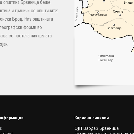
на општина Брвеница беше
тина и граничи со општините:
онски Брод. Низ општината
и географски форми во
која се протега низ целата
зјак.
информации
Корисни линкови
:
ОЈП Вардар Брвеница