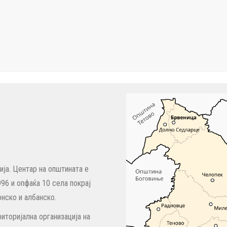
ја. Центар на општината е
96 и опфаќа 10 села покрај
нско и албанско.
иторијална организација на