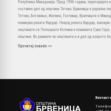
Република Македонија. Пред 1996 година, територијата 
составен дел од општина Тетово. Брвеница е рурална опш
Тетово, Боговиње, Желино, Гостивар, Врапчиште и Макед
поминува реката Вардар. Покрај реката Вардар, значајн
општината се Полошката Котлина и планината Сува Гора, 
општина. Во рамките на општината е и дел од езерото Ко
Прочитај повеќе >>
Контакт 
Tелефон