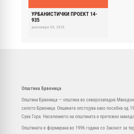
УРБАНИСТИЧКИ ПРОЕКТ 14-
935
декември 30, 2025
Општина Брвеница
Општина Брвеница — општина во северозападна Македони
селото Брвеница. Опшината опстојува како посебна од 19
Сува Гора. Населението на општината е претежно македо
Општината е формирана во 1996 година со Законот за тер