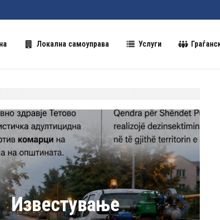
на
Локална самоуправа
Услуги
Граѓанс
ање