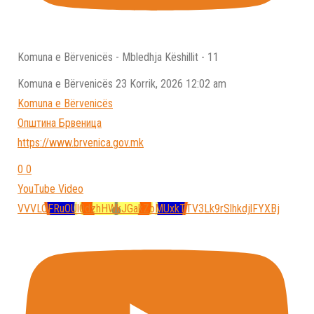
Komuna e Bërvenicës - Mbledhja Këshillit - 11
Komuna e Bёrvenicёs
23 Korrik, 2026 12:02 am
Komuna e Bёrvenicёs
Општина Брвеница
https://www.brvenica.gov.mk
0
0
YouTube Video
VVVLOFRuOUl0dzhHWkJGakZoMUxkTTV3Lk9rSlhkdjlFYXBj