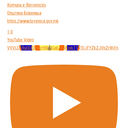
Komuna e Bёrvenicёs
Општина Брвеница
https://www.brvenica.gov.mk
1
0
YouTube Video
VVVLOFRuOUl0dzhHWkJGakZoMUxkTTV3LjFYZkZJVnZrWjFn