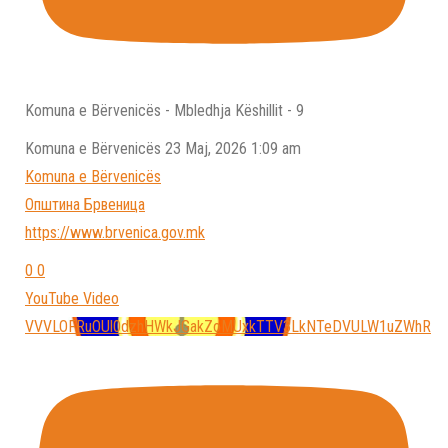
Komuna e Bërvenicës - Mbledhja Këshillit - 9
Komuna e Bёrvenicёs
23 Maj, 2026 1:09 am
Komuna e Bёrvenicёs
Општина Брвеница
https://www.brvenica.gov.mk
0
0
YouTube Video
VVVLOFRuOUl0dzhHWkJGakZoMUxkTTV3LkNTeDVULW1uZWhR