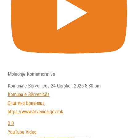
Mbledhje Komemorative
Komuna e Bёrvenicёs
24 Qershor, 2026 8:30 pm
Komuna e Bёrvenicёs
Општина Брвеница
https://www.brvenica.gov.mk
0
0
YouTube Video