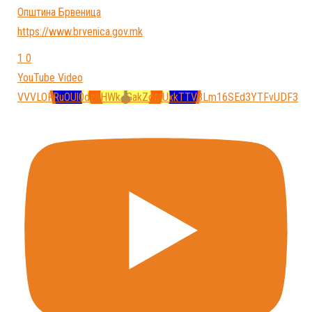
Општина Брвеница
https://www.brvenica.gov.mk
1
0
YouTube Video
VVVLOFRuOUl0dzhHWkJGakZoMUxkTTV3Lm16SEd3YTFvUDF3