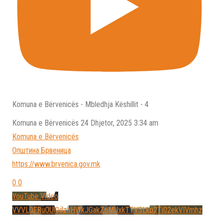
Komuna e Bërvenicës - Mbledhja Këshillit - 4
Komuna e Bёrvenicёs
24 Dhjetor, 2025 3:34 am
Komuna e Bёrvenicёs
Општина Брвеница
https://www.brvenica.gov.mk
0
0
YouTube Video
VVVLOFRuOUl0dzhHWkJGakZoMUxkTTV3Lkp2Ti02ekVIVmhz