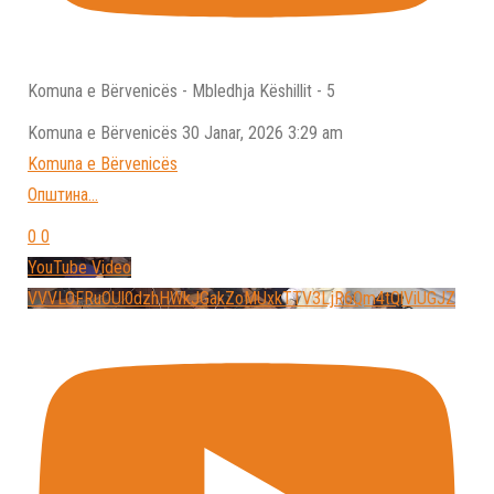
Komuna e Bërvenicës - Mbledhja Këshillit - 5
Komuna e Bёrvenicёs
30 Janar, 2026 3:29 am
Komuna e Bёrvenicёs
Општина
...
0
0
YouTube Video
VVVLOFRuOUl0dzhHWkJGakZoMUxkTTV3LjR6Qm4tQlViUGJZ