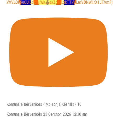
VVVLOFRuOUl0dzhHWkJGakZoMUxkTTV3LmVBNW1rX1JTVmFj
Komuna e Bërvenicës - Mbledhja Këshillit - 10
Komuna e Bёrvenicёs
23 Qershor, 2026 12:30 am