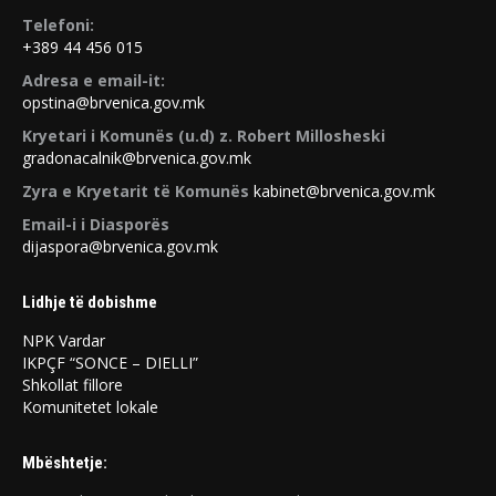
Telefoni:
+389 44 456 015
Adresa e email-it:
opstina@brvenica.gov.mk
Kryetari i Komunës (u.d) z. Robert Millosheski
gradonacalnik@brvenica.gov.mk
Zyra e Kryetarit të Komunës
kabinet@brvenica.gov.mk
Email-i i Diasporës
dijaspora@brvenica.gov.mk
Lidhje të dobishme
NPK Vardar
IKPÇF “SONCE – DIELLI”
Shkollat ​​fillore
Komunitetet lokale
Mbështetje: