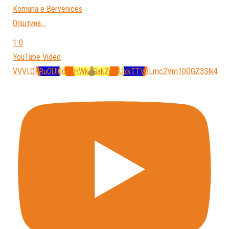
Komuna e Bёrvenicёs
Општина
...
1
0
YouTube Video
VVVLOFRuOUl0dzhHWkJGakZoMUxkTTV3Lmc2Vm10OGZ3Slk4