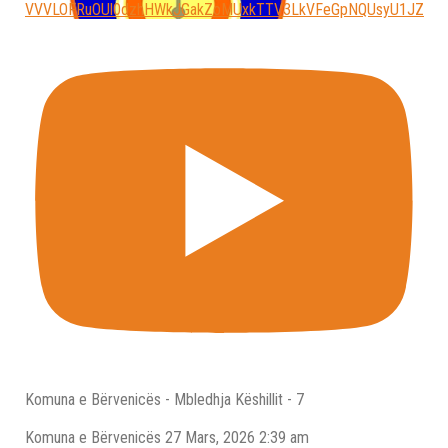
VVVLOFRuOUl0dzhHWkJGakZoMUxkTTV3LkVFeGpNQUsyU1JZ
Komuna e Bërvenicës - Mbledhja Këshillit - 7
Komuna e Bёrvenicёs
27 Mars, 2026 2:39 am