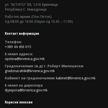
ул. “М.TИTO” бб, 1216 Брвеница
Република C. Македонија
Работно време (Пон-Петок):
Oд 08:00 до 16:00 (Пауза од 10:30 – 11:00)
Контакт информации
Tелефон:
+389 44 456 015
E-маил адреса:
opstina@brvenica.gov.mk
Градоначалник (в.д) г. Роберт Милошески
gradonacalnik@brvenica.gov.mk
Кабинет на градоначалник
kabinet@brvenica.gov.mk
Е-маил за дијаспора
dijaspora@brvenica.gov.mk
Корисни линкови