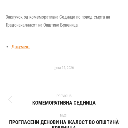
Заклучок од комеморативна Седница по повод смрта на
Градоначалникот на Општина Брвеница.
Документ
јуни 24, 2026
Post
PREVIOUS
navigation
КОМЕМОРАТИВНА СЕДНИЦА
Previous
post:
NEXT
ПРОГЛАСЕНИ ДЕНОВИ НА ЖАЛОСТ ВО ОПШТИНА
Next
БРВЕНИЦА