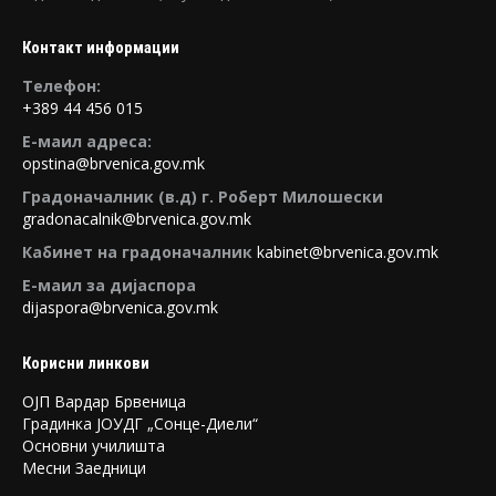
Контакт информации
Tелефон:
+389 44 456 015
E-маил адреса:
opstina@brvenica.gov.mk
Градоначалник (в.д) г. Роберт Милошески
gradonacalnik@brvenica.gov.mk
Кабинет на градоначалник
kabinet@brvenica.gov.mk
Е-маил за дијаспора
dijaspora@brvenica.gov.mk
Корисни линкови
ОЈП Вардар Брвеница
Градинка ЈОУДГ „Сонце-Диели“
Основни училишта
Месни Заедници