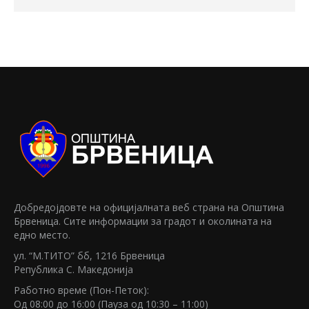
Добредојдовте на официјалната веб страна на Општина
Брвеница. Сите информации за градот и околината на
едно место.
ул. “М.TИTO” бб, 1216 Брвеница
Република C. Македонија
Работно време (Пон-Петок):
Oд 08:00 до 16:00 (Пауза од 10:30 – 11:00)