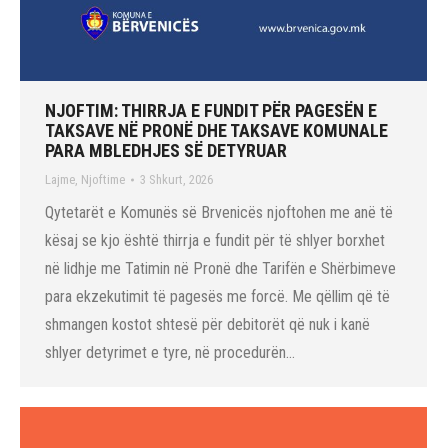
NJOFTIM: THIRRJA E FUNDIT PËR PAGESËN E
TAKSAVE NË PRONË DHE TAKSAVE KOMUNALE
PARA MBLEDHJES SË DETYRUAR
Lajme
,
Njoftime
3 Shkurt, 2026
Qytetarët e Komunës së Brvenicës njoftohen me anë të
kësaj se kjo është thirrja e fundit për të shlyer borxhet
në lidhje me Tatimin në Pronë dhe Tarifën e Shërbimeve
para ekzekutimit të pagesës me forcë. Me qëllim që të
shmangen kostot shtesë për debitorët që nuk i kanë
shlyer detyrimet e tyre, në procedurën…