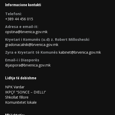
Informacione kontakti
Telefoni:
+389 44 456 015
Adresa e email-it:
opstina@brvenica.gov.mk
Kryetari i Komunës (u.d) z. Robert Millosheski
gradonacalnik@brvenica.gov.mk
Zyra e Kryetarit të Komunës
kabinet@brvenica.gov.mk
Email-i i Diasporës
dijaspora@brvenica.gov.mk
Lidhje të dobishme
NPK Vardar
IKPÇF “SONCE – DIELLI”
Shkollat ​​fillore
Komunitetet lokale