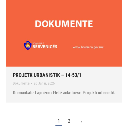
PROJETK URBANISTIK – 14-53/1
Dokumente
20 Janar, 2026
Komunikatë Lajmërim Fletë anketuese Projekti urbanistik
1
2
→