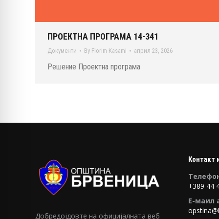
ПРОЕКТНА ПРОГРАМА 14-341
Документи
By
Florim Kasami
април 23, 2026
Решение Проектна програма
Контакт 
Tелефон
+389 44 
E-маил 
opstina@
Добредојдовте на официјалната веб