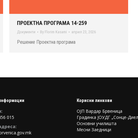
ПРОЕКТНА ПРОГРАМА 14-259
Документи
By
Florim Kasami
април 23, 2026
Решение Проектна програма
информации
Корисни линкови
:
ОЈП Вардар Брвеница
456 015
Градинка ЈОУДГ „Сонце-Диел
Основни училишта
адреса:
Месни Заедници
brvenica.gov.mk