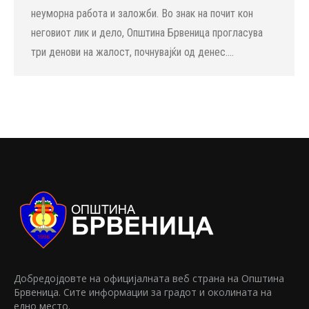
неуморна работа и заложби. Во знак на почит кон
неговиот лик и дело, Општина Брвеница прогласува
три денови на жалост, почнувајќи од денес.…
Добредојдовте на официјалната веб страна на Општина
Брвеница. Сите информации за градот и околината на
едно место.