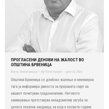
ПРОГЛАСЕНИ ДЕНОВИ НА ЖАЛОСТ ВО
ОПШТИНА БРВЕНИЦА
Вести
,
Известувања
By
Florim Kasami
јуни 25, 2026
Општина Брвеница со длабоко жалење и неизмерна
тага ја информира јавноста за прераната смрт на
нашиот почитуван градоначалник. Неговото
заминување претставува ненадомелив загуба за
целата локална заедница, на која и посвети години