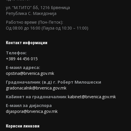
ул. “М.TИTO” бб, 1216 Брвеница
Република C. Македонија
Работно време (Пон-Петок):
Oд 08:00 до 16:00 (Пауза од 10:30 – 11:00)
Контакт информации
Tелефон:
+389 44 456 015
E-маил адреса:
opstina@brvenica.gov.mk
Градоначалник (в.д) г. Роберт Милошески
gradonacalnik@brvenica.gov.mk
Кабинет на градоначалник
kabinet@brvenica.gov.mk
Е-маил за дијаспора
dijaspora@brvenica.gov.mk
Корисни линкови