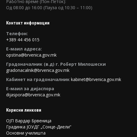
Работно време (Пон-Петок):
Oд 08:00 до 16:00 (Пауза од 10:30 – 11:00)
Контакт информации
Tелефон:
+389 44 456 015
E-маил адреса:
opstina@brvenica.gov.mk
Градоначалник (в.д) г. Роберт Милошески
gradonacalnik@brvenica.gov.mk
Кабинет на градоначалник
kabinet@brvenica.gov.mk
Е-маил за дијаспора
dijaspora@brvenica.gov.mk
Корисни линкови
ОЈП Вардар Брвеница
Градинка ЈОУДГ „Сонце-Диели“
Основни училишта