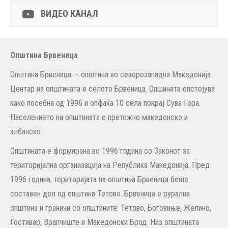
ВИДЕО КАНАЛ
Општина Брвеница
Општина Брвеница — општина во северозападна Македонија.
Центар на општината е селото Брвеница. Опшината опстојува
како посебна од 1996 и опфаќа 10 села покрај Сува Гора.
Населението на општината е претежно македонско и
албанско.
Општината е формирана во 1996 година со Законот за
територијална организација на Република Македонија. Пред
1996 година, територијата на општина Брвеница беше
составен дел од општина Тетово. Брвеница е рурална
општина и граничи со општините: Тетово, Боговиње, Желино,
Гостивар, Врапчиште и Македонски Брод. Низ општината