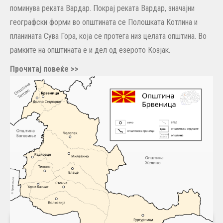
поминува реката Вардар. Покрај реката Вардар, значајни
географски форми во општината се Полошката Котлина и
планината Сува Гора, која се протега низ целата општина. Во
рамките на општината е и дел од езерото Козјак.
Прочитај повеќе >>