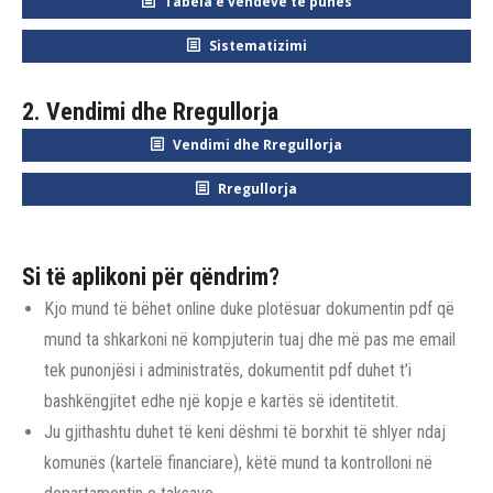
Tabela e vendeve të punës
Sistematizimi
2. Vendimi dhe Rregullorja
Vendimi dhe Rregullorja
Rregullorja
Si të aplikoni për qëndrim?
Kjo mund të bëhet online duke plotësuar dokumentin pdf që
mund ta shkarkoni në kompjuterin tuaj dhe më pas me email
tek punonjësi i administratës, dokumentit pdf duhet t’i
bashkëngjitet edhe një kopje e kartës së identitetit.
Ju gjithashtu duhet të keni dëshmi të borxhit të shlyer ndaj
komunës (kartelë financiare), këtë mund ta kontrolloni në