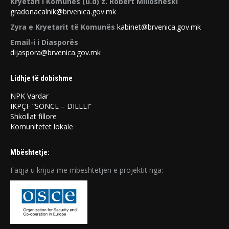
Kryetari i Komunës (u.d) z. Robert Millosheski
gradonacalnik@brvenica.gov.mk
Zyra e Kryetarit të Komunës
kabinet@brvenica.gov.mk
Email-i i Diasporës
dijaspora@brvenica.gov.mk
Lidhje të dobishme
NPK Vardar
IKPÇF “SONCE – DIELLI”
Shkollat ​​fillore
Komunitetet lokale
Mbështetje:
Faqja u krijua me mbështetjen e projektit nga: