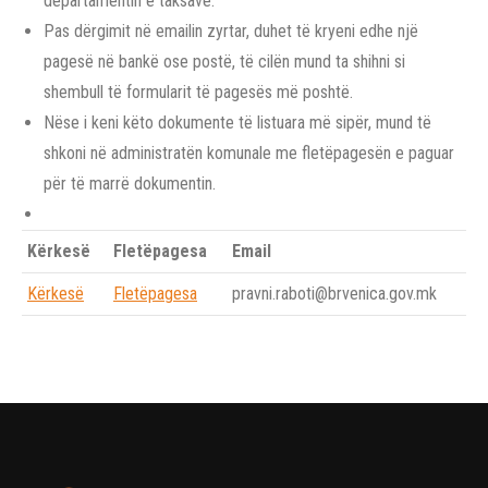
departamentin e taksave.
Pas dërgimit në emailin zyrtar, duhet të kryeni edhe një
pagesë në bankë ose postë, të cilën mund ta shihni si
shembull të formularit të pagesës më poshtë.
Nëse i keni këto dokumente të listuara më sipër, mund të
shkoni në administratën komunale me fletëpagesën e paguar
për të marrë dokumentin.
Kërkesë
Fletëpagesa
Email
Kërkesë
Fletëpagesa
pravni.raboti@brvenica.gov.mk