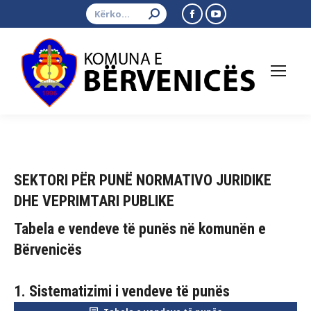
Search:
Facebook
YouTube
page
page
opens
opens
in
in
new
new
window
window
SEKTORI PËR PUNË NORMATIVO JURIDIKE
DHE VEPRIMTARI PUBLIKE
Tabela e vendeve të punës në komunën e
Bërvenicës
1. Sistematizimi i vendeve të punës